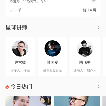
欢迎每一个热爱音乐的人！
共110节
前往查看
星球讲师
许常德
钟国泰
陈飞午
词作人、作家
录音&混音师
编曲人、制作人
今日热门