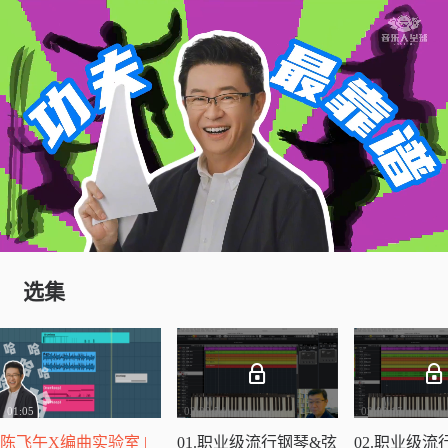
选集
01:05
02:20:54
02:08:15
陈飞午X编曲实验室 |
01.职业级流行钢琴&弦
02.职业级流